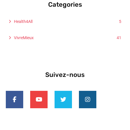
Categories
11 août, 2025
Health4All
5
VivreMieux
41
Carte blanche : Une réforme ambitieuse du
conventionnement doit avant tout préserver
l'accès aux soins
15 juillet, 2025
Suivez-nous
Le 23 juin, défendons nos services publics et
notre État de droit !