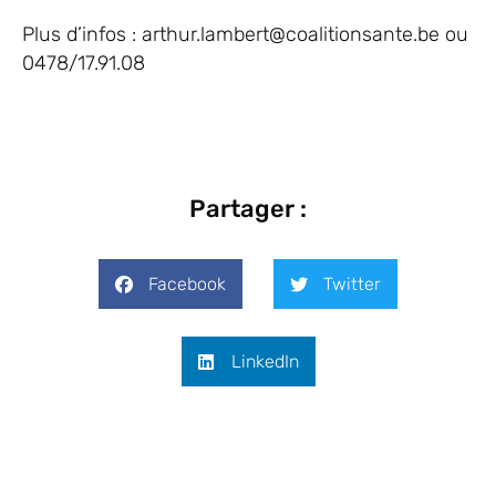
Plus d’infos :
arthur.lambert@coalitionsante.be
ou
0478/17.91.08
Partager :
Facebook
Twitter
LinkedIn
Action devant le SPF Emploi et grève du 25 juin