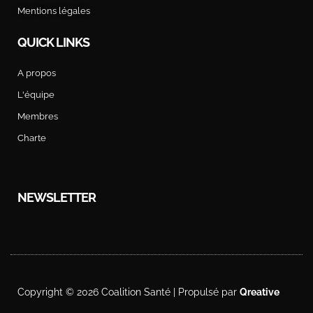
gouvernement fédéral
Mentions légales
18 décembre, 2025
QUICK LINKS
A propos
L'équipe
Membres
Charte
Mobilisons-nous ensemble le 14 octobre !
29 septembre, 2025
NEWSLETTER
Copyright © 2026 Coalition Santé | Propulsé par
Qreative
Action devant le SPF Emploi et grève du 25 juin