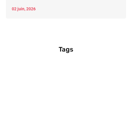
02 juin, 2026
Tags
Manifestation nationale contre l'Arizona - 12 mai
22 avril, 2026
Rejoignez le bloc social-santé pour la
manifestation nationale !