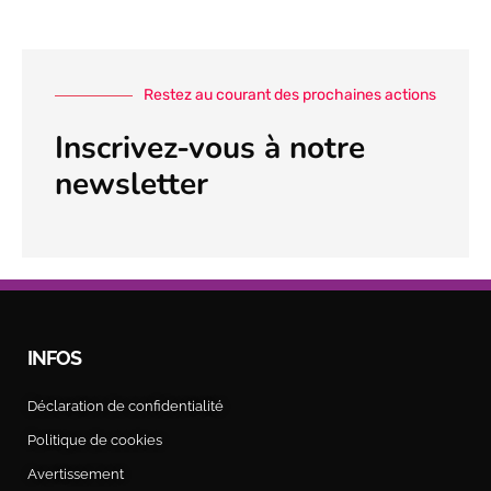
24 février, 2026
Restez au courant des prochaines actions
Inscrivez-vous à notre
newsletter
Rejoignez-nous devant le parlement bruxellois ce
23 janvier !
16 janvier, 2026
INFOS
Déclaration de confidentialité
Politique de cookies
“Stop à la chasse aux malades” : la Coalition
Avertissement
Santé dénonce les mesures brutales du