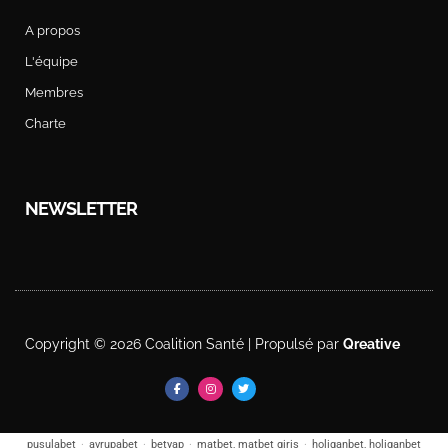
A propos
L'équipe
Membres
Charte
NEWSLETTER
Copyright © 2026 Coalition Santé | Propulsé par
Qreative
pusulabet
·
avrupabet
·
betyap
·
matbet, matbet giriş
·
holiganbet, holiganbet