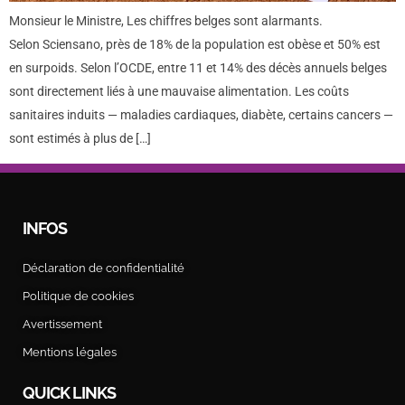
Monsieur le Ministre, Les chiffres belges sont alarmants.
Selon Sciensano, près de 18% de la population est obèse et 50% est
en surpoids. Selon l’OCDE, entre 11 et 14% des décès annuels belges
sont directement liés à une mauvaise alimentation. Les coûts
sanitaires induits — maladies cardiaques, diabète, certains cancers —
sont estimés à plus de […]
INFOS
Déclaration de confidentialité
Politique de cookies
Avertissement
Mentions légales
QUICK LINKS