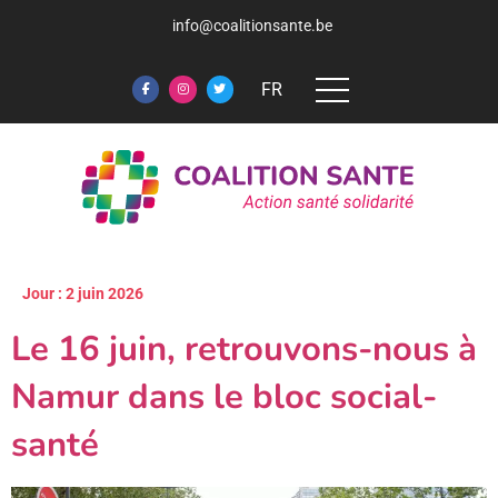
info@coalitionsante.be
FR
Jour :
2 juin 2026
Le 16 juin, retrouvons-nous à
Namur dans le bloc social-
santé