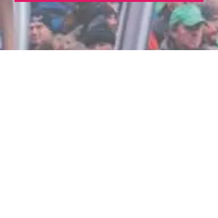
Qui sommes-nous?
La Coalition Santé (anciennement
Plateforme d’Action santé et Solidarité)
est une initiative de la société civile
belge regroupant associations,
mutuelles et syndicats autour des