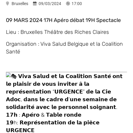
Bruxelles
09/03/2024
17:00
09 MARS 2024 17H Apéro débat 19H Spectacle
Lieu : Bruxelles Théâtre des Riches Claires
Organisation : Viva Salud Belgique et la Coalition
Santé
𝗩𝗶𝘃𝗮 𝗦𝗮𝗹𝘂𝗱 𝗲𝘁 𝗹𝗮 𝗖𝗼𝗮𝗹𝗶𝘁𝗶𝗼𝗻 𝗦𝗮𝗻𝘁𝗲́ 𝗼𝗻𝘁
𝗹𝗲 𝗽𝗹𝗮𝗶𝘀𝗶𝗿 𝗱𝗲 𝘃𝗼𝘂𝘀 𝗶𝗻𝘃𝗶𝘁𝗲𝗿 𝗮̀ 𝗹𝗮
𝗿𝗲𝗽𝗿𝗲́𝘀𝗲𝗻𝘁𝗮𝘁𝗶𝗼𝗻 “𝗨𝗥𝗚𝗘𝗡𝗖𝗘” 𝗱𝗲 𝗹𝗮 𝗖𝗶𝗲
𝗔𝗱𝗼𝗰, 𝗱𝗮𝗻𝘀 𝗹𝗲 𝗰𝗮𝗱𝗿𝗲 𝗱’𝘂𝗻𝗲 𝘀𝗲𝗺𝗮𝗶𝗻𝗲 𝗱𝗲
𝘀𝗼𝗹𝗶𝗱𝗮𝗿𝗶𝘁𝗲́ 𝗮𝘃𝗲𝗰 𝗹𝗲 𝗽𝗲𝗿𝘀𝗼𝗻𝗻𝗲𝗹 𝘀𝗼𝗶𝗴𝗻𝗮𝗻𝘁.
𝟭𝟳𝗵 : 𝗔𝗽𝗲́𝗿𝗼 & 𝗧𝗮𝗯𝗹𝗲 𝗿𝗼𝗻𝗱𝗲
𝟭𝟵h: 𝗥𝗲𝗽𝗿𝗲́𝘀𝗲𝗻𝘁𝗮𝘁𝗶𝗼𝗻 𝗱𝗲 𝗹𝗮 𝗽𝗶𝗲̀𝗰𝗲
𝗨𝗥𝗚𝗘𝗡𝗖𝗘