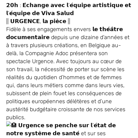
𝟮𝟬𝗵 : 𝗘́𝗰𝗵𝗮𝗻𝗴𝗲 𝗮𝘃𝗲𝗰 𝗹’𝗲́𝗾𝘂𝗶𝗽𝗲 𝗮𝗿𝘁𝗶𝘀𝘁𝗶𝗾𝘂𝗲 𝗲𝘁
𝗹’𝗲́𝗾𝘂𝗶𝗽𝗲 𝗱𝗲 𝗩𝗶𝘃𝗮 𝗦𝗮𝗹𝘂𝗱
|| 𝗨𝗥𝗚𝗘𝗡𝗖𝗘, 𝗹𝗮 𝗽𝗶𝗲̀𝗰𝗲 ||
Fidèle à ses engagements envers 𝗹𝗲 𝘁𝗵𝗲́𝗮̂𝘁𝗿𝗲
𝗱𝗼𝗰𝘂𝗺𝗲𝗻𝘁𝗮𝗶𝗿𝗲 depuis une dizaine d’années et
à travers plusieurs créations, en Belgique au-
delà, la Compagnie Adoc présentera son
spectacle Urgence. Avec toujours au cœur de
son travail, la nécessité de porter sur scène les
réalités du quotidien d’hommes et de femmes
qui, dans leurs métiers comme dans leurs vies,
subissent de plein fouet les conséquences de
politiques européennes délétères et d’une
austérité budgétaire croissante de nos services
publics.
𝗨𝗿𝗴𝗲𝗻𝗰𝗲 𝘀𝗲 𝗽𝗲𝗻𝗰𝗵𝗲 𝘀𝘂𝗿 𝗹’𝗲́𝘁𝗮𝘁 𝗱𝗲
𝗻𝗼𝘁𝗿𝗲 𝘀𝘆𝘀𝘁𝗲̀𝗺𝗲 𝗱𝗲 𝘀𝗮𝗻𝘁𝗲́ et sur ses